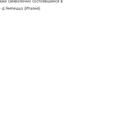
акже символично состоявшимся в
-д'Ампеццо (Италия).