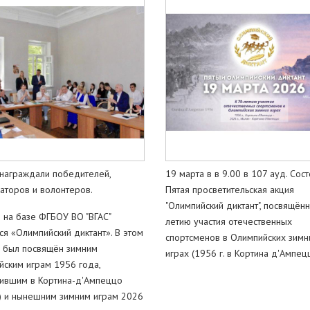
 награждали победителей,
19 марта в в 9.00 в 107 ауд. Сост
аторов и волонтеров.
Пятая просветительская акция
"Олимпийский диктант", посвящённ
 на базе ФГБОУ ВО "ВГАС"
летию участия отечественных
ся «Олимпийский диктант». В этом
спортсменов в Олимпийских зимн
н был посвящён зимним
играх (1956 г. в Кортина д'Ампец
ским играм 1956 года,
ившим в Кортина-д'Ампеццо
) и нынешним зимним играм 2026