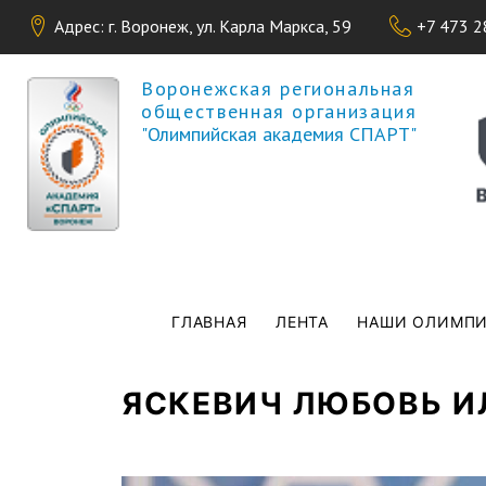
Адрес: г. Воронеж, ул. Карла Маркса, 59
+7 473 2
Воронежская региональная
общественная организация
"Олимпийская академия СПАРТ"
ГЛАВНАЯ
ЛЕНТА
НАШИ ОЛИМП
ВЫ ЗДЕСЬ
Главная
ЯСКЕВИЧ ЛЮБОВЬ 