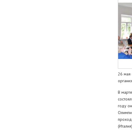
26 мая
организ
В марте
состоял
году о
Олимпий
проход
(Италия