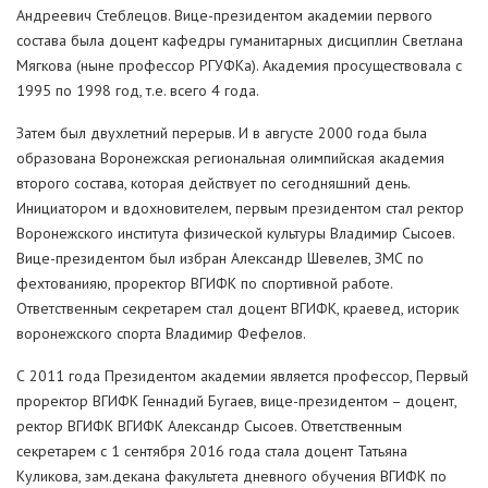
Андреевич Стеблецов. Вице-президентом академии первого
состава была доцент кафедры гуманитарных дисциплин Светлана
Мягкова (ныне профессор РГУФКа). Академия просуществовала с
1995 по 1998 год, т.е. всего 4 года.
Затем был двухлетний перерыв. И в августе 2000 года была
образована Воронежская региональная олимпийская академия
второго состава, которая действует по сегодняшний день.
Инициатором и вдохновителем, первым президентом стал ректор
Воронежского института физической культуры Владимир Сысоев.
Вице-президентом был избран Александр Шевелев, ЗМС по
фехтованияю, проректор ВГИФК по спортивной работе.
Ответственным секретарем стал доцент ВГИФК, краевед, историк
воронежского спорта Владимир Фефелов.
С 2011 года Президентом академии является профессор, Первый
проректор ВГИФК Геннадий Бугаев, вице-президентом – доцент,
ректор ВГИФК ВГИФК Александр Сысоев. Ответственным
секретарем с 1 сентября 2016 года стала доцент Татьяна
Куликова, зам.декана факультета дневного обучения ВГИФК по