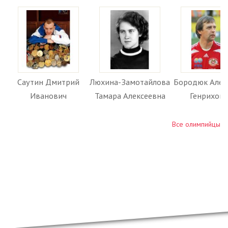
Саутин Дмитрий
Люхина-Замотайлова
Бородюк Алек
Иванович
Тамара Алексеевна
Генрихов
Все олимпийцы