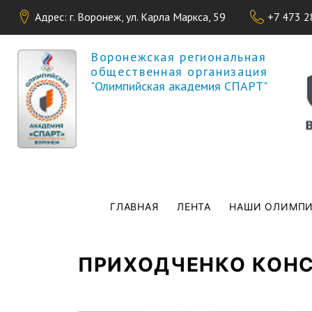
Адрес: г. Воронеж, ул. Карла Маркса, 59
+7 473 2
Воронежская региональная
общественная организация
"Олимпийская академия СПАРТ"
ГЛАВНАЯ
ЛЕНТА
НАШИ ОЛИМП
ВЫ ЗДЕСЬ
Главная
ПРИХОДЧЕНКО КОН