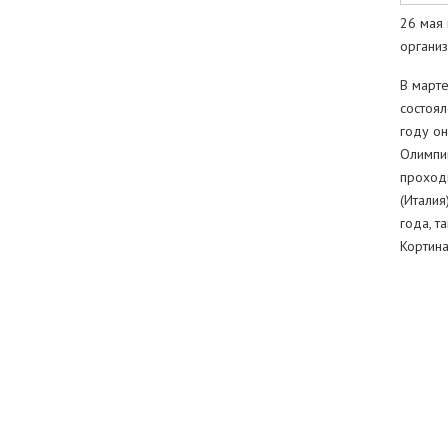
26 мая
организ
В марте
состоял
году о
Олимпий
проход
(Италия
года, т
Кортина