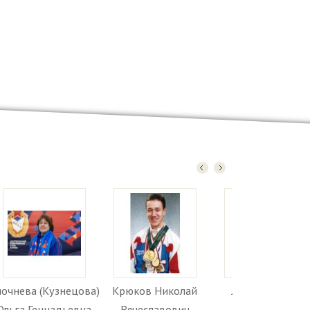
очнева (Кузнецова)
Крюков Николай
Лосев Виктор
Ольга Геннадьевна
Вячеславович
Васильевич