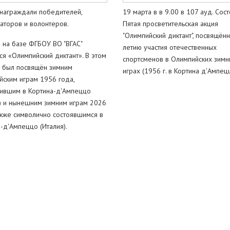
 награждали победителей,
19 марта в в 9.00 в 107 ауд. Сост
аторов и волонтеров.
Пятая просветительская акция
"Олимпийский диктант", посвящённ
 на базе ФГБОУ ВО "ВГАС"
летию участия отечественных
ся «Олимпийский диктант». В этом
спортсменов в Олимпийских зимн
н был посвящён зимним
играх (1956 г. в Кортина д'Ампец
ским играм 1956 года,
ившим в Кортина-д'Ампеццо
) и нынешним зимним играм 2026
акже символично состоявшимся в
-д'Ампеццо (Италия).