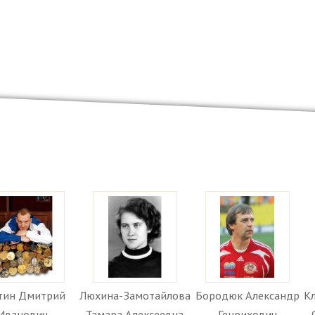
тин Дмитрий
Люхина-Замотайлова
Бородюк Александр
Кл
Иванович
Тамара Алексеевна
Генрихович