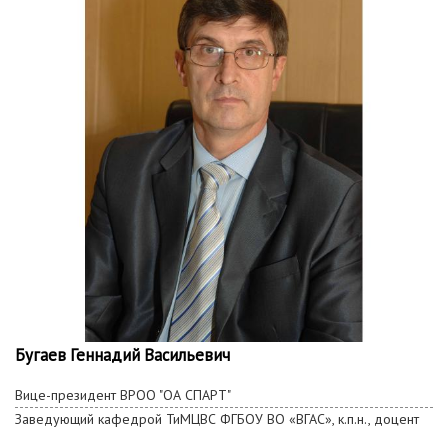
Бугаев Геннадий Васильевич
Вице-президент ВРОО "ОА СПАРТ"
Заведующий кафедрой ТиМЦВС ФГБОУ ВО «ВГАС», к.п.н., доцент