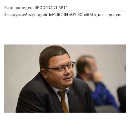
Вице-президент ВРОО "ОА СПАРТ"
Заведующий кафедрой ТиМЦВС ФГБОУ ВО «ВГАС», к.п.н., доцент